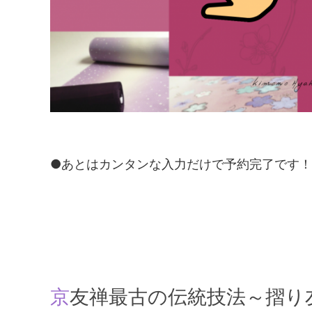
●あとはカンタンな入力だけで予約完了です
京友禅最古の伝統技法～摺り