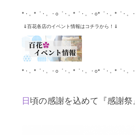
*・。*゜・。・o゜・。*゜・。・o*゜・。*゜・。・
⇓百花各店のイベント情報はコチラから！⇓
*・。*゜・。・o゜・。*゜・。・o*゜・。*゜・。・
日頃の感謝を込めて『感謝祭