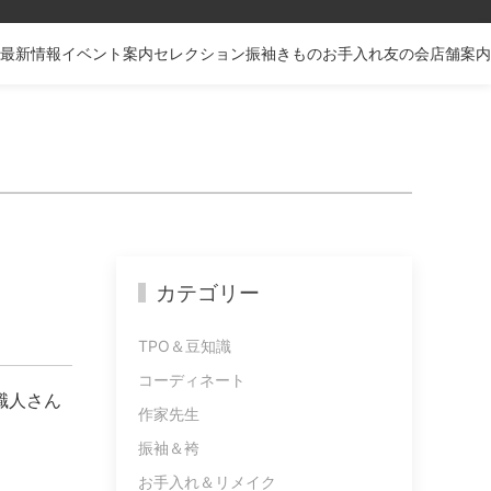
最新情報
イベント案内
セレクション
振袖
きものお手入れ
友の会
店舗案内
カテゴリー
TPO＆豆知識
コーディネート
職人さん
作家先生
振袖＆袴
お手入れ＆リメイク