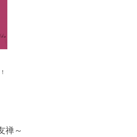
！！
友禅～