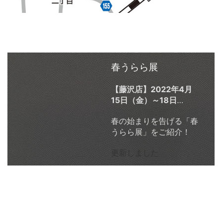
春うらら展
【藤沢店】2022年4月
15日（金）～18日
（月）／【イオンモール
春の始まりを告げる「春
多摩平の森店】2022年
うらら展」をご紹介！
4月22日(金)～25日(月)
更新しました